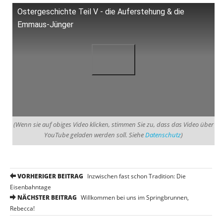
Ostergeschichte Teil V - die Auferstehung & die
Emmaus-Jünger
(Wenn sie auf obiges Video klicken, stimmen Sie zu, dass das Video über
YouTube geladen werden soll. Siehe
Datenschutz
)
P
VORHERIGER BEITRAG
Inzwischen fast schon Tradition: Die
o
Eisenbahntage
NÄCHSTER BEITRAG
Willkommen bei uns im Springbrunnen,
s
Rebecca!
t