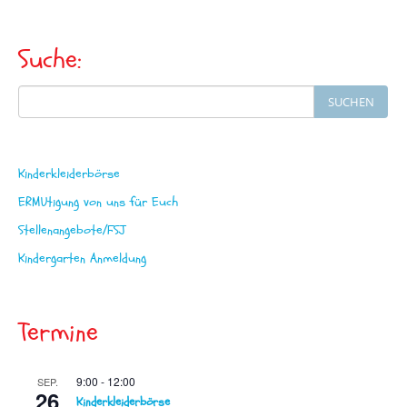
n
a
Suche:
v
Search
i
SUCHEN
for:
g
a
Kinderkleiderbörse
t
ERMUtigung von uns für Euch
i
Stellenangebote/FSJ
o
Kindergarten Anmeldung
n
Termine
9:00
-
12:00
SEP.
26
Kinderkleiderbörse