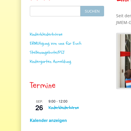
Search
SUCHEN
for:
Seit de
JMEM-Ge
Kinderkleiderbörse
ERMUtigung von uns für Euch
Stellenangebote/FSJ
Kindergarten Anmeldung
Termine
9:00
-
12:00
SEP.
26
Kinderkleiderbörse
Kalender anzeigen