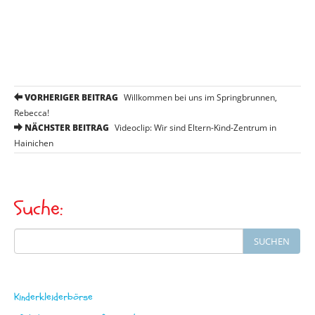
P
VORHERIGER BEITRAG
Willkommen bei uns im Springbrunnen,
o
Rebecca!
NÄCHSTER BEITRAG
Videoclip: Wir sind Eltern-Kind-Zentrum in
s
Hainichen
t
n
a
Suche:
v
Search
i
SUCHEN
for:
g
a
Kinderkleiderbörse
t