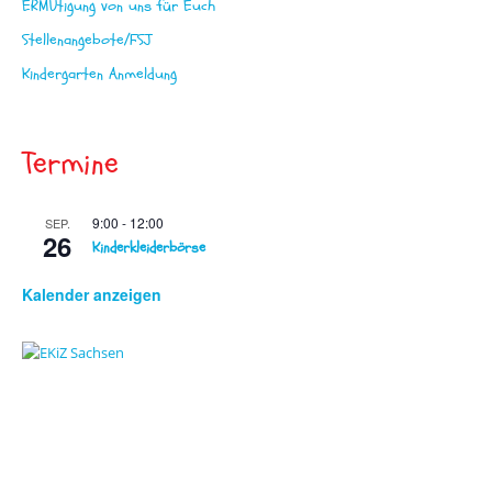
ERMUtigung von uns für Euch
i
Stellenangebote/FSJ
o
Kindergarten Anmeldung
n
Termine
9:00
-
12:00
SEP.
26
Kinderkleiderbörse
Kalender anzeigen