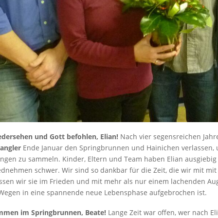
dersehen und Gott befohlen, Elian!
Nach vier segensreichen Jahr
angler
Ende Januar den Springbrunnen und Hainichen verlassen, u
ngen zu sammeln. Kinder, Eltern und Team haben Elian ausgiebig v
dnehmen schwer. Wir sind so dankbar für die Zeit, die wir mit m
ssen wir sie im Frieden und mit mehr als nur einem lachenden Auge
 Wegen in eine spannende neue Lebensphase aufgebrochen ist.
mmen im Springbrunnen, Beate!
Lange Zeit war offen, wer nach E