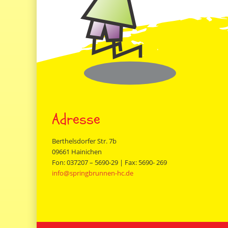
t
n
a
v
i
g
a
t
Adresse
i
Berthelsdorfer Str. 7b
o
09661 Hainichen
n
Fon: 037207 – 5690-29 | Fax: 5690- 269
info@springbrunnen-hc.de