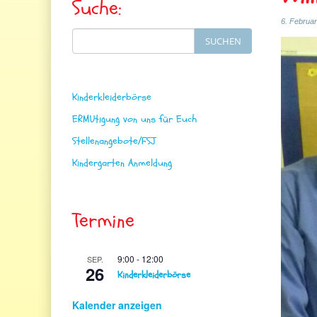
Suche:
6. Februa
Search
SUCHEN
for:
Kinderkleiderbörse
ERMUtigung von uns für Euch
Stellenangebote/FSJ
Kindergarten Anmeldung
Termine
9:00
-
12:00
SEP.
26
Kinderkleiderbörse
Kalender anzeigen