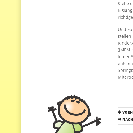
Stelle 
Bislang
richtig
Und so 
stellen
Kinderg
(JMEM e
in der 
entsteh
Springb
Mitarbe
P
VORHE
o
NÄCHS
s