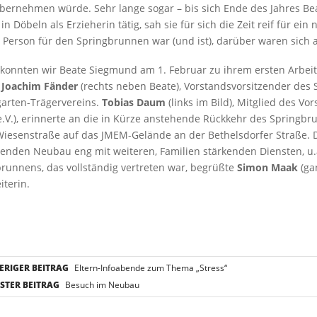
übernehmen würde. Sehr lange sogar – bis sich Ende des Jahres B
 in Döbeln als Erzieherin tätig, sah sie für sich die Zeit reif für ei
e Person für den Springbrunnen war (und ist), darüber waren sich al
konnten wir Beate Siegmund am 1. Februar zu ihrem ersten Arbei
.
Joachim Fänder
(rechts neben Beate), Vorstandsvorsitzender des
arten-Trägervereins.
Tobias Daum
(links im Bild), Mitglied des V
.V.), erinnerte an die in Kürze anstehende Rückkehr des Springb
Wiesenstraße auf das JMEM-Gelände an der Bethelsdorfer Straße. 
enden Neubau eng mit weiteren, Familien stärkenden Diensten, u.
runnens, das vollständig vertreten war, begrüßte
Simon Maak
(ga
iterin.
RIGER BEITRAG
Eltern-Infoabende zum Thema „Stress“
TER BEITRAG
Besuch im Neubau