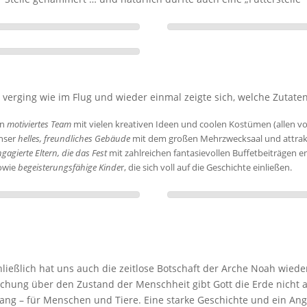
t verging wie im Flug und wieder einmal zeigte sich, welche Zutat
in
motiviertes Team
mit vielen kreativen Ideen und coolen Kostümen (allen vor
nser
helles, freundliches Gebäude
mit dem großen Mehrzwecksaal und attrakt
gagierte Eltern, die das Fest
mit zahlreichen fantasievollen Buffetbeiträgen 
owie
begeisterungsfähige Kinde
r, die sich voll auf die Geschichte einließen.
ließlich hat uns auch die zeitlose Botschaft der Arche Noah wiede
chung über den Zustand der Menschheit gibt Gott die Erde nicht a
ng – für Menschen und Tiere. Eine starke Geschichte und ein Ang