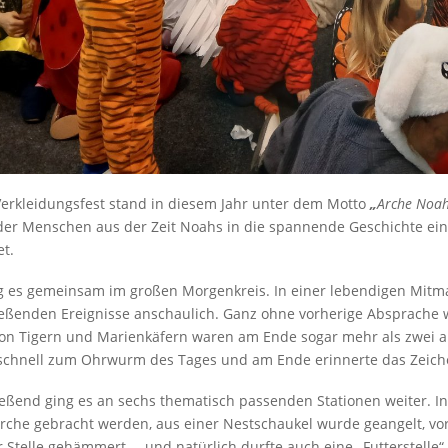
erkleidungsfest stand in diesem Jahr unter dem Motto
„
Arche Noa
der Menschen aus der Zeit Noahs in die spannende Geschichte ein
et.
g es gemeinsam im großen Morgenkreis. In einer lebendigen Mitm
eßenden Ereignisse anschaulich. Ganz ohne vorherige Absprache 
on Tigern und Marienkäfern waren am Ende sogar mehr als zwei a
schnell zum Ohrwurm des Tages und am Ende erinnerte das Zeich
eßend ging es an sechs thematisch passenden Stationen weiter. 
Arche gebracht werden, aus einer Nestschaukel wurde geangelt, vo
 Stelle gehämmert … und natürlich durfte auch eine „Futterstelle“