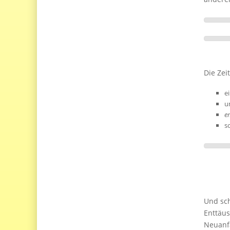
Die Zei
e
u
en
s
Und sch
Enttäus
Neuanfa