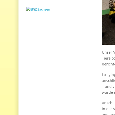
Unser V
Tiere o
bericht
Los gin
anschli
– und v
wurde 
Anschli
in die 
anderer