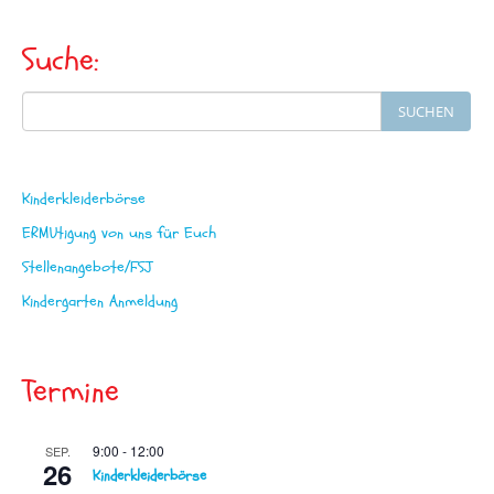
t
Suche:
n
a
Search
SUCHEN
v
for:
i
g
Kinderkleiderbörse
a
ERMUtigung von uns für Euch
t
Stellenangebote/FSJ
i
Kindergarten Anmeldung
o
n
Termine
9:00
-
12:00
SEP.
26
Kinderkleiderbörse